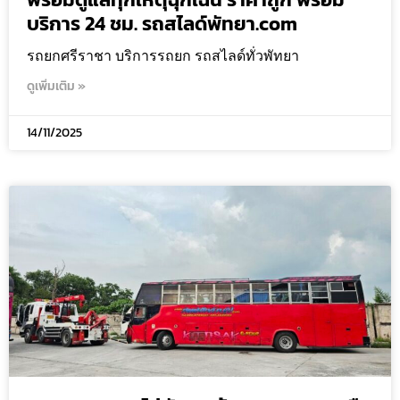
บริการ 24 ชม. รถสไลด์พัทยา.com
รถยกศรีราชา บริการรถยก รถสไลด์ทั่วพัทยา
ดูเพิ่มเติม »
14/11/2025