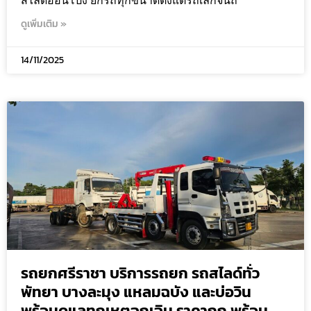
สไลด์ออนโป่ง ยกรถทุกขนาดตั้งแต่รถเล็กจนถ
ดูเพิ่มเติม »
14/11/2025
รถยกศรีราชา บริการรถยก รถสไลด์ทั่ว
พัทยา บางละมุง แหลมฉบัง และบ่อวิน
พร้อมดูแลทุกเหตุฉุกเฉิน ราคาถูก พร้อม