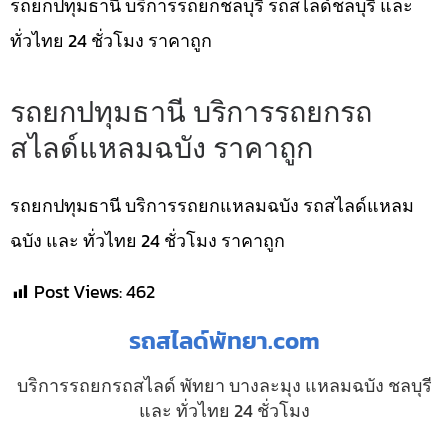
รถยกปทุมธานี บริการรถยกชลบุรี รถสไลด์ชลบุรี และ
ทั่วไทย 24 ชั่วโมง ราคาถูก
รถยกปทุมธานี บริการรถยกรถ
สไลด์แหลมฉบัง ราคาถูก
รถยกปทุมธานี บริการรถยกแหลมฉบัง รถสไลด์แหลม
ฉบัง และ ทั่วไทย 24 ชั่วโมง ราคาถูก
Post Views:
462
รถสไลด์พัทยา.com
บริการรถยกรถสไลด์ พัทยา บางละมุง แหลมฉบัง ชลบุรี
และ ทั่วไทย 24 ชั่วโมง