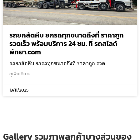
รถยกสัตหีบ ยกรถทุกขนาดถึงที่ ราคาถูก
รวดเร็ว พร้อมบริการ 24 ชม. ที่ รถสไลด์
พัทยา.com
รถยกสัตหีบ ยกรถทุกขนาดถึงที่ ราคาถูก รวด
ดูเพิ่มเติม »
13/11/2025
Gallery รวมภาพลูกค้าบางส่วนของ