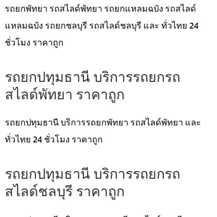
รถยกพัทยา รถสไลด์พัทยา รถยกแหลมฉบัง รถสไลด์
แหลมฉบัง รถยกชลบุรี รถสไลด์ชลบุรี และ ทั่วไทย 24
ชั่วโมง ราคาถูก
รถยกปทุมธานี บริการรถยกรถ
สไลด์พัทยา ราคาถูก
รถยกปทุมธานี บริการรถยกพัทยา รถสไลด์พัทยา และ
ทั่วไทย 24 ชั่วโมง ราคาถูก
รถยกปทุมธานี บริการรถยกรถ
สไลด์ชลบุรี ราคาถูก