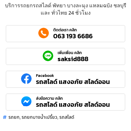
บริการรถยกรถสไลด์ พัทยา บางละมุง แหลมฉบัง ชลบุรี
และ ทั่วไทย 24 ชั่วโมง
ติดต่อเรา คลิก
063 193 6686
เพิ่มเพื่อน คลิก
saksid888
Facebook
รถสไลด์ แสงอภัย สไลด์ออน
ส่งข้อความ คลิก
รถสไลด์ แสงอภัย สไลด์ออน
,
,
รถยก
รถยกบางน้ำเปรี้ยว
รถสไลด์