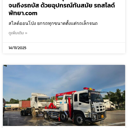
จนถึงรถบัส ด้วยอุปกรณ์ทันสมัย รถสไลด์
พัทยา.com
สไลด์ออนโป่ง ยกรถทุกขนาดตั้งแต่รถเล็กจนถ
ดูเพิ่มเติม »
14/11/2025