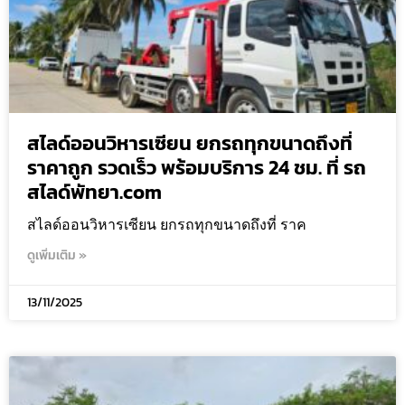
สไลด์ออนวิหารเซียน ยกรถทุกขนาดถึงที่
ราคาถูก รวดเร็ว พร้อมบริการ 24 ชม. ที่ รถ
สไลด์พัทยา.com
สไลด์ออนวิหารเซียน ยกรถทุกขนาดถึงที่ ราค
ดูเพิ่มเติม »
13/11/2025