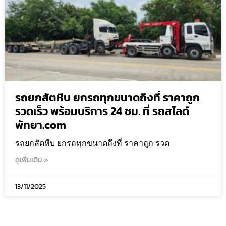
รถยกสัตหีบ ยกรถทุกขนาดถึงที่ ราคาถูก
รวดเร็ว พร้อมบริการ 24 ชม. ที่ รถสไลด์
พัทยา.com
รถยกสัตหีบ ยกรถทุกขนาดถึงที่ ราคาถูก รวด
ดูเพิ่มเติม »
13/11/2025