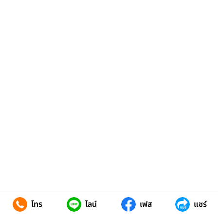
โทร
ไลน์
เฟส
แชร์