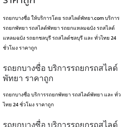
รถยกบางซื่อ ให้บริการโดย รถสไลด์พัทยา.com บริการ
รถยกพัทยา รถสไลด์พัทยา รถยกแหลมฉบัง รถสไลด์
แหลมฉบัง รถยกชลบุรี รถสไลด์ชลบุรี และ ทั่วไทย 24
ชั่วโมง ราคาถูก
รถยกบางซื่อ บริการรถยกรถสไลด์
พัทยา ราคาถูก
รถยกบางซื่อ บริการรถยกพัทยา รถสไลด์พัทยา และ ทั่ว
ไทย 24 ชั่วโมง ราคาถูก
รถยกบางซื่อ บริการรถยกรถสไลด์