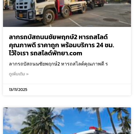
ลากรถบัสถนนชัยพฤกษ์2 หารถสไลด์
คุณภาพดี ราคาถูก พร้อมบริการ 24 ชม.
ไว้ใจเรา รถสไลด์พัทยา.com
ลากรถบัสถนนชัยพฤกษ์2 หารถสไลด์คุณภาพดี ร
ดูเพิ่มเติม »
13/11/2025