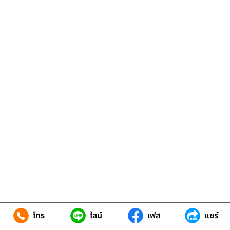
โทร
ไลน์
เฟส
แชร์