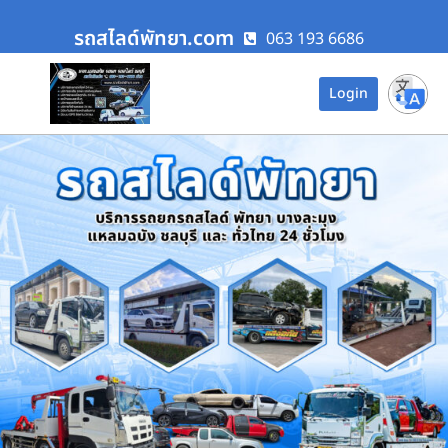
รถสไลด์พัทยา.com
063 193 6686
Login