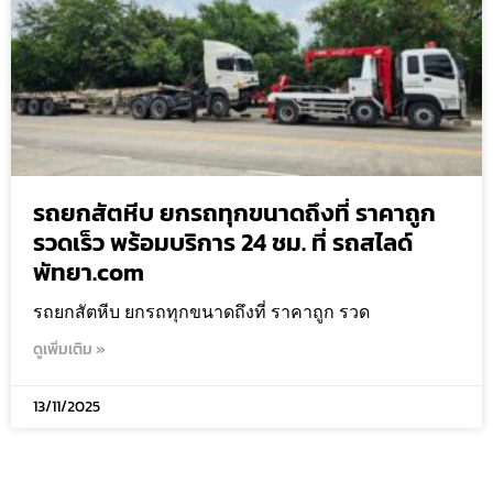
รถยกสัตหีบ ยกรถทุกขนาดถึงที่ ราคาถูก
รวดเร็ว พร้อมบริการ 24 ชม. ที่ รถสไลด์
พัทยา.com
รถยกสัตหีบ ยกรถทุกขนาดถึงที่ ราคาถูก รวด
ดูเพิ่มเติม »
13/11/2025