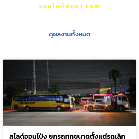
รถสไลด์พัทยา.com
ผลงานของเรา
ดูผลงานทั้งหมด
สไลด์ออนโป่ง ยกรถทุกขนาดตั้งแต่รถเล็ก