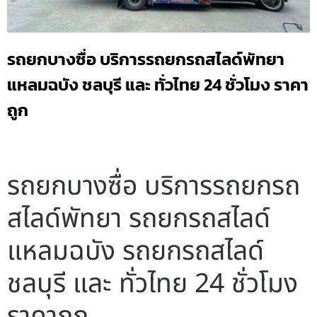
รถยกบางซื่อ บริการรถยกรถสไลด์พัทยา
แหลมฉบัง ชลบุรี และ ทั่วไทย 24 ชั่วโมง ราคา
ถูก
รถยกบางซื่อ บริการรถยกรถ
สไลด์พัทยา รถยกรถสไลด์
แหลมฉบัง รถยกรถสไลด์
ชลบุรี และ ทั่วไทย 24 ชั่วโมง
ราคาถูก