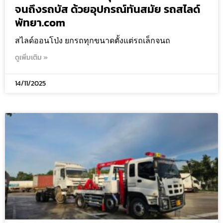
จนถึงรถบัส ด้วยอุปกรณ์ทันสมัย รถสไลด์
พัทยา.com
สไลด์ออนโป่ง ยกรถทุกขนาดตั้งแต่รถเล็กจนถ
ดูเพิ่มเติม »
14/11/2025