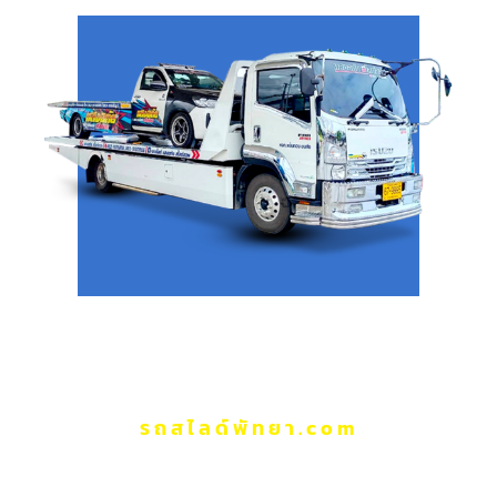
รถสไลด์พัทยา.com
ผลงานของเรา