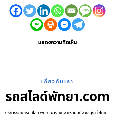
แสดงความคิดเห็น
เกี่ยวกับเรา
รถสไลด์พัทยา.com
บริการรถยกรถสไลด์ พัทยา บางละมุง แหลมฉบัง ชลบุรี ทั่วไทย