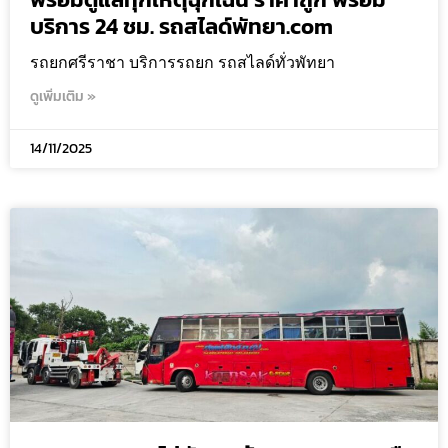
บริการ 24 ชม. รถสไลด์พัทยา.com
รถยกศรีราชา บริการรถยก รถสไลด์ทั่วพัทยา
ดูเพิ่มเติม »
14/11/2025