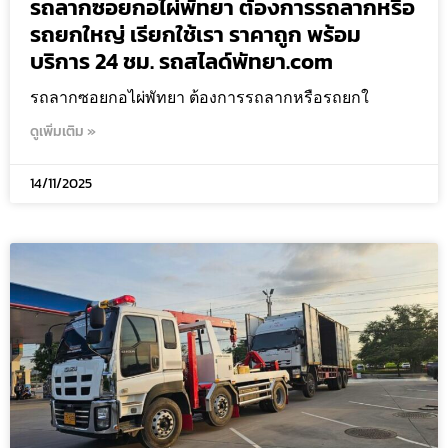
รถลากซอยกอไผ่พัทยา ต้องการรถลากหรือ
รถยกใหญ่ เรียกใช้เรา ราคาถูก พร้อม
บริการ 24 ชม. รถสไลด์พัทยา.com
รถลากซอยกอไผ่พัทยา ต้องการรถลากหรือรถยกใ
ดูเพิ่มเติม »
14/11/2025