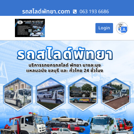
รถสไลด์พัทยา.com
063 193 6686
Login