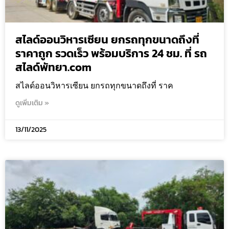
สไลด์ออนวิหารเซียน ยกรถทุกขนาดถึงที่
ราคาถูก รวดเร็ว พร้อมบริการ 24 ชม. ที่ รถ
สไลด์พัทยา.com
สไลด์ออนวิหารเซียน ยกรถทุกขนาดถึงที่ ราค
ดูเพิ่มเติม »
13/11/2025