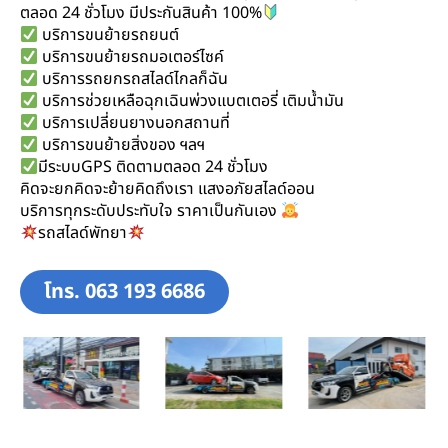
ตลอด 24 ชั่วโมง มีประกันสินค้า 100%
บริการขนย้ายรถยนต์
บริการขนย้ายรถมอเตอร์ไซค์
บริการรถยกรถสไลด์ไกลก็ฉัน
บริการช่วยเหลือฉุกเฉินพ่วงแบตเตอรี่ เติมน้ำมัน
บริการเปลี่ยนยางนอกสถานที่
บริการขนย้ายสิ่งของ ฯลฯ
มีระบบGPS ติดตามตลอด 24 ชั่วโมง
คิดจะยกคิดจะย้ายคิดถึงเรา แสงอภัยสไลด์ออน
บริการทุกระดับประทับใจ ราคาเป็นกันเอง
รถสไลด์พัทยา
โทร. 063 193 6686