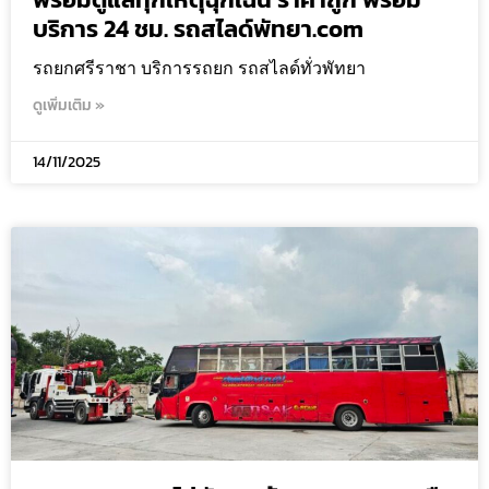
บริการ 24 ชม. รถสไลด์พัทยา.com
รถยกศรีราชา บริการรถยก รถสไลด์ทั่วพัทยา
ดูเพิ่มเติม »
14/11/2025