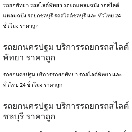
รถยกพัทยา รถสไลด์พัทยา รถยกแหลมฉบัง รถสไลด์
แหลมฉบัง รถยกชลบุรี รถสไลด์ชลบุรี และ ทั่วไทย 24
ชั่วโมง ราคาถูก
รถยกนครปฐม บริการรถยกรถสไลด์
พัทยา ราคาถูก
รถยกนครปฐม บริการรถยกพัทยา รถสไลด์พัทยา และ
ทั่วไทย 24 ชั่วโมง ราคาถูก
รถยกนครปฐม บริการรถยกรถสไลด์
ชลบุรี ราคาถูก