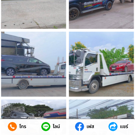
โทร
ไลน์
เฟส
แชร์