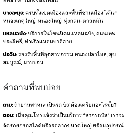
บางละมุง
: ครบทั้งเขตเมืองและพื้นที่ชานเมือง ได้แก่
หนองเกตุใหญ่, หนองใหญ่, ทุ่งกลม-ตาลหมัน
แหลมฉบัง
: บริการในโซนนิคมแหลมฉบัง, ถนนเทพ
ประสิทธิ์, ท่าเรือแหลมบาลีฮาย
บ่อวิน
: รองรับพื้นที่อุตสาหกรรม หนองปลาไหล, สุข
สมบูรณ์, มาบบอน
คำถามที่พบบ่อย
ถาม:
ถ้ายานพาหนะเป็นรถ บัส ต้องเตรียมอะไรมั้ย?
ตอบ:
เมื่อคุณโทรแจ้งว่าเป็นบริการ “ลากรถบัส” เราจะ
จัดรถยกรถสไลด์หรือรถลากขนาดใหญ่ พร้อมอุปกรณ์