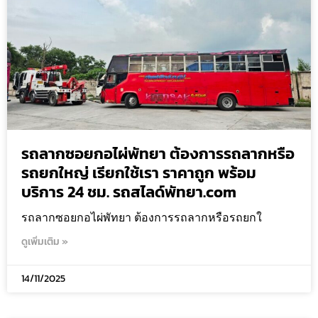
รถลากซอยกอไผ่พัทยา ต้องการรถลากหรือ
รถยกใหญ่ เรียกใช้เรา ราคาถูก พร้อม
บริการ 24 ชม. รถสไลด์พัทยา.com
รถลากซอยกอไผ่พัทยา ต้องการรถลากหรือรถยกใ
ดูเพิ่มเติม »
14/11/2025