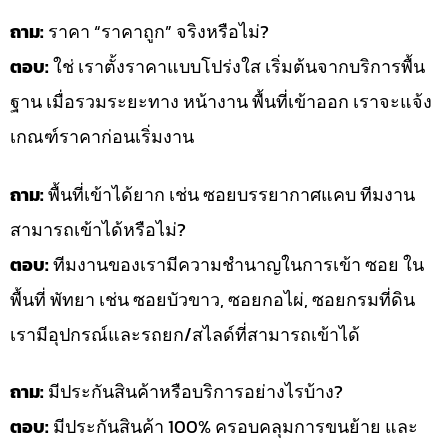
ถาม:
ราคา “ราคาถูก” จริงหรือไม่?
ตอบ:
ใช่ เราตั้งราคาแบบโปร่งใส เริ่มต้นจากบริการพื้น
ฐาน เมื่อรวมระยะทาง หน้างาน พื้นที่เข้าออก เราจะแจ้ง
เกณฑ์ราคาก่อนเริ่มงาน
ถาม:
พื้นที่เข้าได้ยาก เช่น ซอยบรรยากาศแคบ ทีมงาน
สามารถเข้าได้หรือไม่?
ตอบ:
ทีมงานของเรามีความชำนาญในการเข้า ซอย ใน
พื้นที่ พัทยา เช่น ซอยบัวขาว, ซอยกอไผ่, ซอยกรมที่ดิน
เรามีอุปกรณ์และรถยก/สไลด์ที่สามารถเข้าได้
ถาม:
มีประกันสินค้าหรือบริการอย่างไรบ้าง?
ตอบ:
มีประกันสินค้า 100% ครอบคลุมการขนย้าย และ