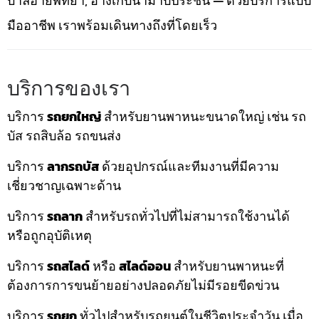
บาลีฮายพัทยา, อ่างเก็บน้ำมาบประชัน — ด้วยบริการแบบ
มืออาชีพ เราพร้อมเดินทางถึงที่โดยเร็ว
บริการของเรา
บริการ
รถยกใหญ่
สำหรับยานพาหนะขนาดใหญ่ เช่น รถ
บัส รถสิบล้อ รถขนส่ง
บริการ
ลากรถบัส
ด้วยอุปกรณ์และทีมงานที่มีความ
เชี่ยวชาญเฉพาะด้าน
บริการ
รถลาก
สำหรับรถทั่วไปที่ไม่สามารถใช้งานได้
หรือถูกอุบัติเหตุ
บริการ
รถสไลด์
หรือ
สไลด์ออน
สำหรับยานพาหนะที่
ต้องการการขนย้ายอย่างปลอดภัยไม่มีรอยขีดข่วน
บริการ
รถยก
ทั่วไปสำหรับรถยนต์ในชีวิตประจำวัน เมื่อ