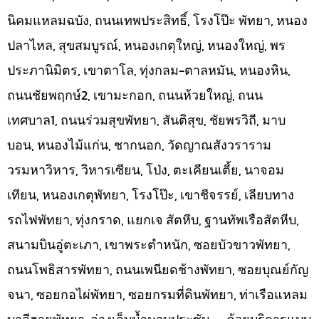
นิคมแหลมฉบัง, ถนนเทพประสิทธิ์, โรงโป๊ะ พัทยา, หนอง
ปลาไหล, สุขสมบูรณ์, หนองเกตุใหญ่, หนองใหญ่, พร
ประภานิมิตร, เขาตาโล, ทุ่งกลม-ตาลหมัน, หนองหิน,
ถนนชัยพฤกษ์2, เขามะกอก, ถนนห้วยใหญ่, ถนน
เทศบาล1, ถนนร่วมสุขพัทยา, สันติสุข, ชัยพรวิถี, มาบ
บอน, หนองไม้แก่น, ชากนอก, วัดญาณสังวราราม
วรมหาวิหาร, วิหารเซียน, โป่ง, ตะเคียนเตี้ย, นาจอม
เทียน, หนองเกตุพัทยา, โรงโป๊ะ, เขาชีจรรย์, เลียบทาง
รถไฟพัทยา, ทุ่งกราด, แยกเจ สัตหีบ, ฐานทัพเรือสัตหีบ,
สนามบินอู่ตะเภา, เขาพระตำหนัก, ซอยบัวขาวพัทยา,
ถนนโพธิสารพัทยา, ถนนเพนียดช้างพัทยา, ซอยบุณย์กัญ
จนา, ซอยกอไผ่พัทยา, ซอยกรมที่ดินพัทยา, ท่าเรือแหลม