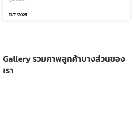
13/11/2025
Gallery รวมภาพลูกค้าบางส่วนของ
เรา