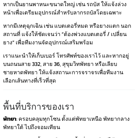
หากเป็นยานพาหนะขนาดใหญ่ เช่น รถบัส ให้แจ้งล่วง
หน้าเพื่อเตรียมอุปกรณ์สำหรับลากรถบัสโดยเฉพาะ
หากมีเหตุฉุกเฉิน เช่น แบตเตอรี่หมด หรือยางแตก นอก
สถานที่ แจ้งให้ชัดเจนว่า “ต้องพ่วงแบตเตอรี่ / เปลี่ยน
ยาง” เพื่อทีมงานจัดอุปกรณ์เสริมพร้อม
เราแนะนำให้เก็บเบอร์ โทรศัพท์ของเราไว้ และหากอยู่
บนถนนสาย 332, สาย 36, สุขุมวิทพัทยา หรือเลียบ
ชายหาดพัทยา ให้แจ้งสถานะการจราจรเพื่อทีมงาน
เลือกเส้นทางที่เร็วที่สุด
พื้นที่บริการของเรา
พัทยา
: ครอบคลุมทุกโซน ตั้งแต่พัทยาเหนือ พัทยากลาง
พัทยาใต้ ไปถึงจอมเทียน