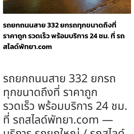
รถยกถนนสาย 332 ยกรถทุกขนาดถึงที่
ราคาถูก รวดเร็ว พร้อมบริการ 24 ชม. ที่ รถ
สไลด์พัทยา.com
รถยกถนนสาย 332 ยกรถ
ทุกขนาดถึงที่ ราคาถูก
รวดเร็ว พร้อมบริการ 24 ชม.
ที่ รถสไลด์พัทยา.com —
บริการ รถยกใหญ่ / รถสไลด์