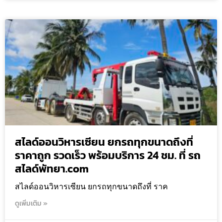
สไลด์ออนวิหารเซียน ยกรถทุกขนาดถึงที่
ราคาถูก รวดเร็ว พร้อมบริการ 24 ชม. ที่ รถ
สไลด์พัทยา.com
สไลด์ออนวิหารเซียน ยกรถทุกขนาดถึงที่ ราค
ดูเพิ่มเติม »