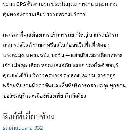
ระบบ GPS ติดตามรถ ประกันคุณภาพงาน และความ
คุ้มครองความเสียหายระหว่างบริการ
ณ เวลาที่คุณต้องการบริการรถยกใหญ่ ลากรถบัส รถ
ลาก รถสไลด์ รถยก หรือสไลด์ออนในพื้นที่ พัทยา,
บางละมุง, แหลมฉบัง, บ่อวิน — อย่าเสียเวลาเลือกหลาย
เจ้า เมื่อคุณเลือก หจก.แสงอภัย รถยก รถสไลด์ ชลบุรี
คุณจะได้รับบริการครบวงจร ตลอด 24 ชม. ราคาถูก
พร้อมทีมงานมืออาชีพและพื้นที่บริการครอบคลุมทุกย่าน
ของชลบุรีและเมืองท่องเที่ยวใกล้เคียง
ลิงก์ที่เกี่ยวข้อง
รถยกถนนสาย 332