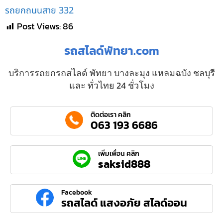
รถยกถนนสาย 332
Post Views:
86
รถสไลด์พัทยา.com
บริการรถยกรถสไลด์ พัทยา บางละมุง แหลมฉบัง ชลบุรี
และ ทั่วไทย 24 ชั่วโมง
ติดต่อเรา คลิก
063 193 6686
เพิ่มเพื่อน คลิก
saksid888
Facebook
รถสไลด์ แสงอภัย สไลด์ออน