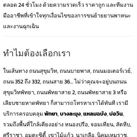
ตลอด 24 ชั่วโมง ด้วยความรวดเร็ว ราคาถูก และทีมงาน
มืออาชีพที่เข้าใจทุกเงื่อนไขของการขนย้ายยานพาหนะ
และงานฉุกเฉิน
ทำไมต้องเลือกเรา
ในเส้นทาง ถนนสุขุมวิท, ถนนบายพาส, ถนนมอเตอร์เวย์,
ถนน 352 ถึง 332, ถนนสาย 36… ไม่ว่าคุณจะอยู่บนถนน
สุขุมวิทพัทยา, ถนนพัทยาสาย 2, ถนนพัทยาสาย 3 หรือ
เลียบชายหาดพัทยา ก็สามารถโทรหาเราได้ทันที เรามี
บริการครอบคลุม
พัทยา
,
บางละมุง
,
แหลมฉบัง
,
บ่อวิน
,
รวมถึงพื้นที่ใกล้เคียงอย่าง หนองปรือ, จอมเทียน, สัตหีบ,
ศรีราชา, อมตะซิตี้, เขาไม้แก้ว, นาเกลือ, นิคมเหมราช,