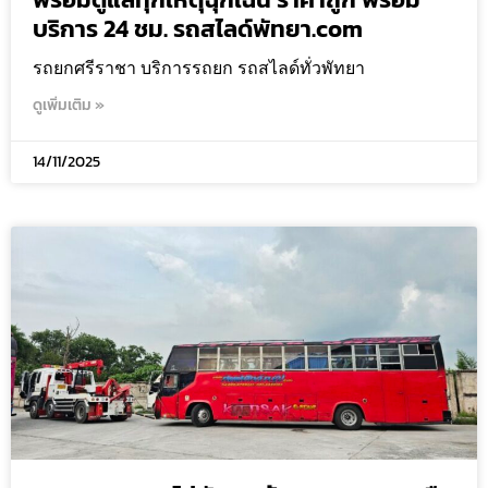
บริการ 24 ชม. รถสไลด์พัทยา.com
รถยกศรีราชา บริการรถยก รถสไลด์ทั่วพัทยา
ดูเพิ่มเติม »
14/11/2025