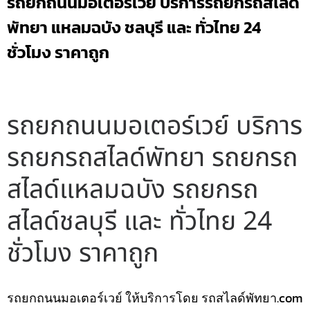
รถยกถนนมอเตอร์เวย์ บริการรถยกรถสไลด์
พัทยา แหลมฉบัง ชลบุรี และ ทั่วไทย 24
ชั่วโมง ราคาถูก
รถยกถนนมอเตอร์เวย์ บริการ
รถยกรถสไลด์พัทยา รถยกรถ
สไลด์แหลมฉบัง รถยกรถ
สไลด์ชลบุรี และ ทั่วไทย 24
ชั่วโมง ราคาถูก
รถยกถนนมอเตอร์เวย์ ให้บริการโดย รถสไลด์พัทยา.com