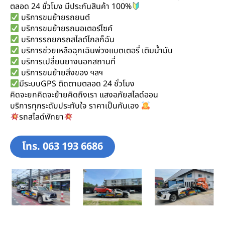
ตลอด 24 ชั่วโมง มีประกันสินค้า 100%
บริการขนย้ายรถยนต์
บริการขนย้ายรถมอเตอร์ไซค์
บริการรถยกรถสไลด์ไกลก็ฉัน
บริการช่วยเหลือฉุกเฉินพ่วงแบตเตอรี่ เติมน้ำมัน
บริการเปลี่ยนยางนอกสถานที่
บริการขนย้ายสิ่งของ ฯลฯ
มีระบบGPS ติดตามตลอด 24 ชั่วโมง
คิดจะยกคิดจะย้ายคิดถึงเรา แสงอภัยสไลด์ออน
บริการทุกระดับประทับใจ ราคาเป็นกันเอง
รถสไลด์พัทยา
โทร. 063 193 6686