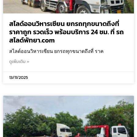
สไลด์ออนวิหารเซียน ยกรถทุกขนาดถึงที่
ราคาถูก รวดเร็ว พร้อมบริการ 24 ชม. ที่ รถ
สไลด์พัทยา.com
สไลด์ออนวิหารเซียน ยกรถทุกขนาดถึงที่ ราค
ดูเพิ่มเติม »
13/11/2025