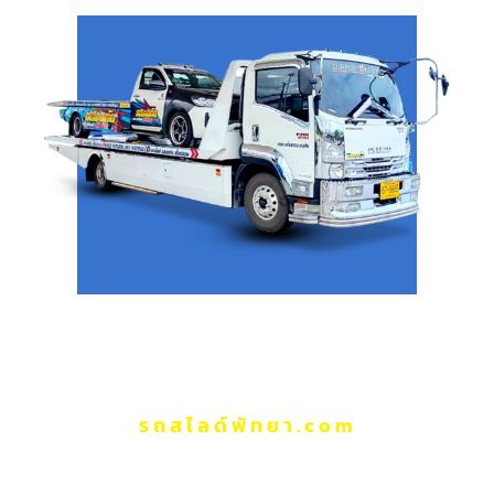
รถสไลด์พัทยา.com
ผลงานของเรา