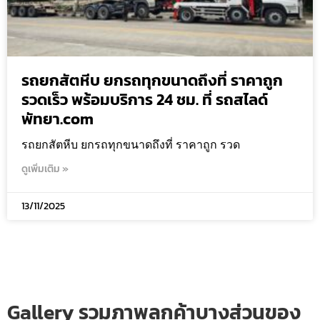
รถยกสัตหีบ ยกรถทุกขนาดถึงที่ ราคาถูก
รวดเร็ว พร้อมบริการ 24 ชม. ที่ รถสไลด์
พัทยา.com
รถยกสัตหีบ ยกรถทุกขนาดถึงที่ ราคาถูก รวด
ดูเพิ่มเติม »
13/11/2025
Gallery รวมภาพลูกค้าบางส่วนของ