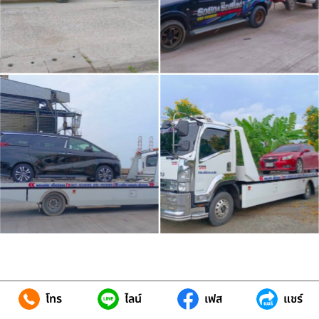
โทร
ไลน์
เฟส
แชร์