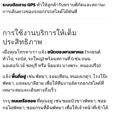
ระบบติดตาม GPS
ทำให้ลูกค้ารับทราบพิกัดและสถานะ
การเดินทางของรถยก/รถสไลด์ได้ทันที
การใช้งานบริการให้เต็ม
ประสิทธิภาพ
เมื่อคุณโทรหาเรา แจ้ง
ชนิดของยานพาหนะ
(รถยนต์
ทั่วไป, รถบัส, รถใหญ่) พร้อมสถานที่ (เช่น ถนน
มอเตอร์เวย์ ชลบุรี หรือ นิยมส่ง บางพระ, หนองปรือ)
แจ้ง
พื้นที่อยู่
เช่น พัทยา, จอมเทียน, หนองเกตุฯ, โรงโป๊ะ
พัทยา, แหลมบาลีฮาย เพื่อให้ทีมงานจัดรถยก/สไลด์ที่
เหมาะสมและเดินทางถึงเร็ว
ระบุ
ถนนหรือซอย
ที่คุณอยู่ เช่น ซอยบัวขาวพัทยา, ซอย
กอไผ่พัทยา, ซอยกรมที่ดินพัทยา เพื่อให้เจ้าหน้าที่เข้าได้