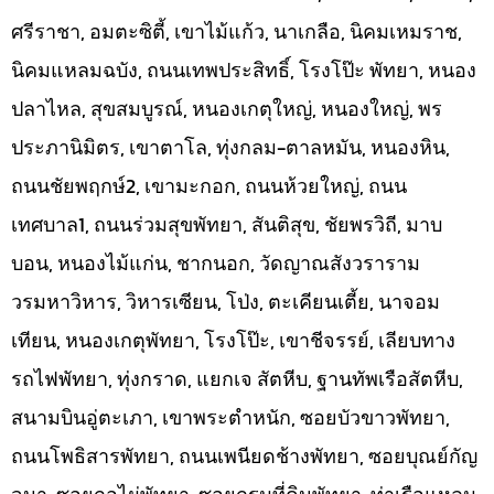
ศรีราชา, อมตะซิตี้, เขาไม้แก้ว, นาเกลือ, นิคมเหมราช,
นิคมแหลมฉบัง, ถนนเทพประสิทธิ์, โรงโป๊ะ พัทยา, หนอง
ปลาไหล, สุขสมบูรณ์, หนองเกตุใหญ่, หนองใหญ่, พร
ประภานิมิตร, เขาตาโล, ทุ่งกลม-ตาลหมัน, หนองหิน,
ถนนชัยพฤกษ์2, เขามะกอก, ถนนห้วยใหญ่, ถนน
เทศบาล1, ถนนร่วมสุขพัทยา, สันติสุข, ชัยพรวิถี, มาบ
บอน, หนองไม้แก่น, ชากนอก, วัดญาณสังวราราม
วรมหาวิหาร, วิหารเซียน, โป่ง, ตะเคียนเตี้ย, นาจอม
เทียน, หนองเกตุพัทยา, โรงโป๊ะ, เขาชีจรรย์, เลียบทาง
รถไฟพัทยา, ทุ่งกราด, แยกเจ สัตหีบ, ฐานทัพเรือสัตหีบ,
สนามบินอู่ตะเภา, เขาพระตำหนัก, ซอยบัวขาวพัทยา,
ถนนโพธิสารพัทยา, ถนนเพนียดช้างพัทยา, ซอยบุณย์กัญ