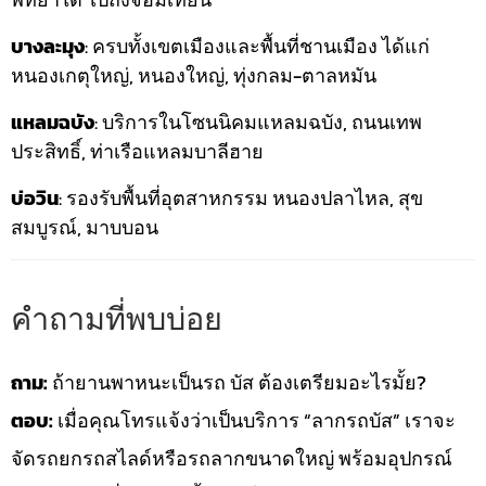
บางละมุง
: ครบทั้งเขตเมืองและพื้นที่ชานเมือง ได้แก่
หนองเกตุใหญ่, หนองใหญ่, ทุ่งกลม-ตาลหมัน
แหลมฉบัง
: บริการในโซนนิคมแหลมฉบัง, ถนนเทพ
ประสิทธิ์, ท่าเรือแหลมบาลีฮาย
บ่อวิน
: รองรับพื้นที่อุตสาหกรรม หนองปลาไหล, สุข
สมบูรณ์, มาบบอน
คำถามที่พบบ่อย
ถาม:
ถ้ายานพาหนะเป็นรถ บัส ต้องเตรียมอะไรมั้ย?
ตอบ:
เมื่อคุณโทรแจ้งว่าเป็นบริการ “ลากรถบัส” เราจะ
จัดรถยกรถสไลด์หรือรถลากขนาดใหญ่ พร้อมอุปกรณ์