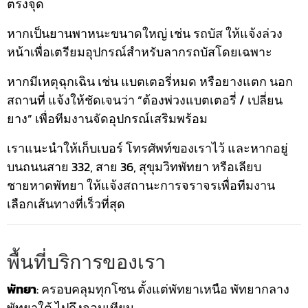
ตรงจุด
หากเป็นยานพาหนะขนาดใหญ่ เช่น รถบัส ให้แจ้งล่วง
หน้าเพื่อเตรียมอุปกรณ์สำหรับลากรถบัสโดยเฉพาะ
หากมีเหตุฉุกเฉิน เช่น แบตเตอรี่หมด หรือยางแตก นอก
สถานที่ แจ้งให้ชัดเจนว่า “ต้องพ่วงแบตเตอรี่ / เปลี่ยน
ยาง” เพื่อทีมงานจัดอุปกรณ์เสริมพร้อม
เราแนะนำให้เก็บเบอร์ โทรศัพท์ของเราไว้ และหากอยู่
บนถนนสาย 332, สาย 36, สุขุมวิทพัทยา หรือเลียบ
ชายหาดพัทยา ให้แจ้งสถานะการจราจรเพื่อทีมงาน
เลือกเส้นทางที่เร็วที่สุด
พื้นที่บริการของเรา
พัทยา
: ครอบคลุมทุกโซน ตั้งแต่พัทยาเหนือ พัทยากลาง
พัทยาใต้ ไปถึงจอมเทียน