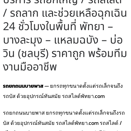
/ รถลาก และช่วยเหลือฉุกเฉิน
24 ชั่วโมงในพื้นที่ พัทยา –
บางละมุง – แหลมฉบัง – บ่อ
วิน (ชลบุรี) ราคาถูก พร้อมทีม
งานมืออาชีพ
รถยกถนนบายพาส
— ยกรถทุกขนาดตั้งแต่รถเล็กจนถึง
รถบัส ด้วยอุปกรณ์ทันสมัย รถสไลด์พัทยา.com
รถยกถนนบายพาส ยกรถทุกขนาดตั้งแต่รถเล็กจนถึงรถ
บัส ด้วยอุปกรณ์ทันสมัย รถสไลด์พัทยา.com รถสไลด์ /