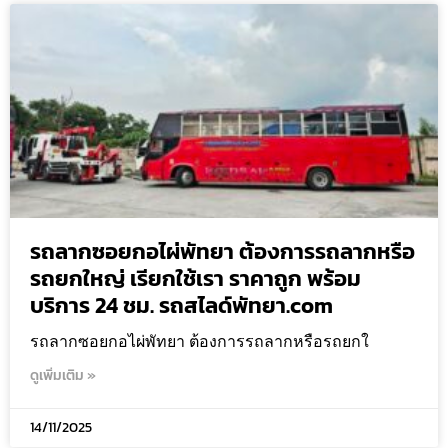
รถลากซอยกอไผ่พัทยา ต้องการรถลากหรือ
รถยกใหญ่ เรียกใช้เรา ราคาถูก พร้อม
บริการ 24 ชม. รถสไลด์พัทยา.com
รถลากซอยกอไผ่พัทยา ต้องการรถลากหรือรถยกใ
ดูเพิ่มเติม »
14/11/2025