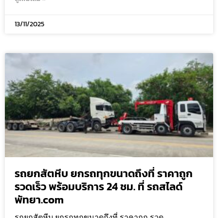
13/11/2025
รถยกสัตหีบ ยกรถทุกขนาดถึงที่ ราคาถูก
รวดเร็ว พร้อมบริการ 24 ชม. ที่ รถสไลด์
พัทยา.com
รถยกสัตหีบ ยกรถทุกขนาดถึงที่ ราคาถูก รวด