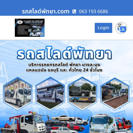
รถสไลด์พัทยา.com
063 193 6686
Login