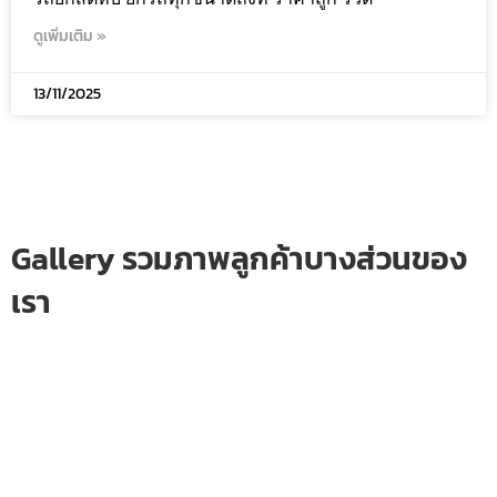
ดูเพิ่มเติม »
13/11/2025
Gallery รวมภาพลูกค้าบางส่วนของ
เรา