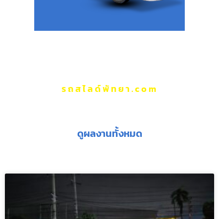
รถสไลด์พัทยา.com
ผลงานของเรา
ดูผลงานทั้งหมด