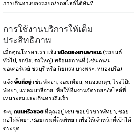
การเดินทางของรถยก/รถสไลด์ได้ทันที
การใช้งานบริการให้เต็ม
ประสิทธิภาพ
เมื่อคุณโทรหาเรา แจ้ง
ชนิดของยานพาหนะ
(รถยนต์
ทั่วไป, รถบัส, รถใหญ่) พร้อมสถานที่ (เช่น ถนน
มอเตอร์เวย์ ชลบุรี หรือ นิยมส่ง บางพระ, หนองปรือ)
แจ้ง
พื้นที่อยู่
เช่น พัทยา, จอมเทียน, หนองเกตุฯ, โรงโป๊ะ
พัทยา, แหลมบาลีฮาย เพื่อให้ทีมงานจัดรถยก/สไลด์ที่
เหมาะสมและเดินทางถึงเร็ว
ระบุ
ถนนหรือซอย
ที่คุณอยู่ เช่น ซอยบัวขาวพัทยา, ซอย
กอไผ่พัทยา, ซอยกรมที่ดินพัทยา เพื่อให้เจ้าหน้าที่เข้าได้
ตรงจุด