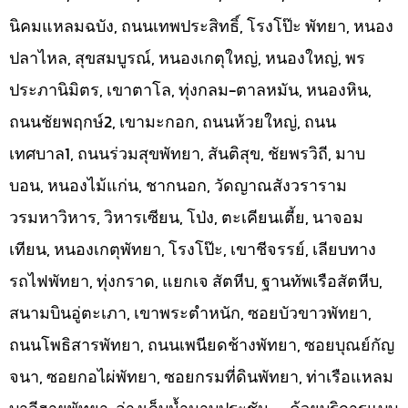
นิคมแหลมฉบัง, ถนนเทพประสิทธิ์, โรงโป๊ะ พัทยา, หนอง
ปลาไหล, สุขสมบูรณ์, หนองเกตุใหญ่, หนองใหญ่, พร
ประภานิมิตร, เขาตาโล, ทุ่งกลม-ตาลหมัน, หนองหิน,
ถนนชัยพฤกษ์2, เขามะกอก, ถนนห้วยใหญ่, ถนน
เทศบาล1, ถนนร่วมสุขพัทยา, สันติสุข, ชัยพรวิถี, มาบ
บอน, หนองไม้แก่น, ชากนอก, วัดญาณสังวราราม
วรมหาวิหาร, วิหารเซียน, โป่ง, ตะเคียนเตี้ย, นาจอม
เทียน, หนองเกตุพัทยา, โรงโป๊ะ, เขาชีจรรย์, เลียบทาง
รถไฟพัทยา, ทุ่งกราด, แยกเจ สัตหีบ, ฐานทัพเรือสัตหีบ,
สนามบินอู่ตะเภา, เขาพระตำหนัก, ซอยบัวขาวพัทยา,
ถนนโพธิสารพัทยา, ถนนเพนียดช้างพัทยา, ซอยบุณย์กัญ
จนา, ซอยกอไผ่พัทยา, ซอยกรมที่ดินพัทยา, ท่าเรือแหลม