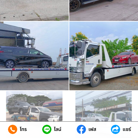
โทร
ไลน์
เฟส
แชร์