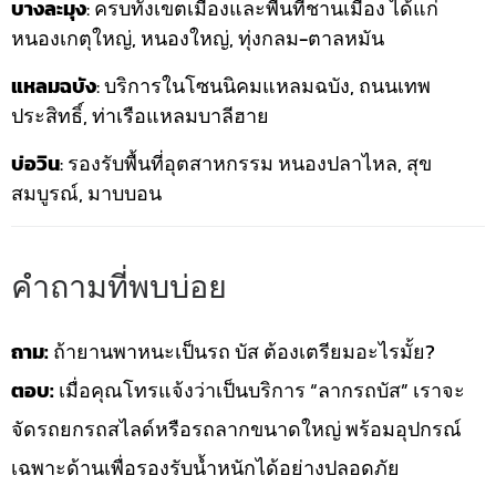
บางละมุง
: ครบทั้งเขตเมืองและพื้นที่ชานเมือง ได้แก่
หนองเกตุใหญ่, หนองใหญ่, ทุ่งกลม-ตาลหมัน
แหลมฉบัง
: บริการในโซนนิคมแหลมฉบัง, ถนนเทพ
ประสิทธิ์, ท่าเรือแหลมบาลีฮาย
บ่อวิน
: รองรับพื้นที่อุตสาหกรรม หนองปลาไหล, สุข
สมบูรณ์, มาบบอน
คำถามที่พบบ่อย
ถาม:
ถ้ายานพาหนะเป็นรถ บัส ต้องเตรียมอะไรมั้ย?
ตอบ:
เมื่อคุณโทรแจ้งว่าเป็นบริการ “ลากรถบัส” เราจะ
จัดรถยกรถสไลด์หรือรถลากขนาดใหญ่ พร้อมอุปกรณ์
เฉพาะด้านเพื่อรองรับน้ำหนักได้อย่างปลอดภัย