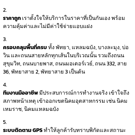
ราคาถูก
เราตั้งใจให้บริการในราคาที่เป็นกันเอง พร้อม
ความคุ้มค่าและไม่มีค่าใช้จ่ายแอบแฝง
ครอบคลุมพื้นที่ครบ
ทั้ง พัทยา, แหลมฉบัง, บางละมุง, บ่อ
วิน และถนนสายหลักทุกเส้นในบริเวณนั้น รวมถึงถนน
สุขุมวิท, ถนนบายพาส, ถนนมอเตอร์เวย์, ถนน 332, สาย
36, พัทยาสาย 2, พัทยาสาย 3 เป็นต้น
ทีมงานมืออาชีพ
มีประสบการณ์การทำงานจริง เข้าใจถึง
สภาพหน้าเหตุ เข้าออกเขตนิคมอุตสาหกรรม เช่น นิคม
เหมราช, นิคมแหลมฉบัง
ระบบติดตาม GPS
ทำให้ลูกค้ารับทราบพิกัดและสถานะ