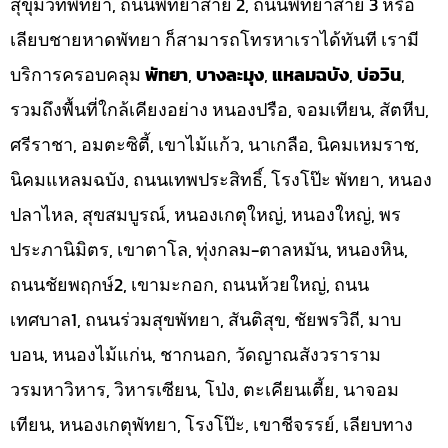
สุขุมวิทพัทยา, ถนนพัทยาสาย 2, ถนนพัทยาสาย 3 หรือ
เลียบชายหาดพัทยา ก็สามารถโทรหาเราได้ทันที เรามี
บริการครอบคลุม
พัทยา
,
บางละมุง
,
แหลมฉบัง
,
บ่อวิน
,
รวมถึงพื้นที่ใกล้เคียงอย่าง หนองปรือ, จอมเทียน, สัตหีบ,
ศรีราชา, อมตะซิตี้, เขาไม้แก้ว, นาเกลือ, นิคมเหมราช,
นิคมแหลมฉบัง, ถนนเทพประสิทธิ์, โรงโป๊ะ พัทยา, หนอง
ปลาไหล, สุขสมบูรณ์, หนองเกตุใหญ่, หนองใหญ่, พร
ประภานิมิตร, เขาตาโล, ทุ่งกลม-ตาลหมัน, หนองหิน,
ถนนชัยพฤกษ์2, เขามะกอก, ถนนห้วยใหญ่, ถนน
เทศบาล1, ถนนร่วมสุขพัทยา, สันติสุข, ชัยพรวิถี, มาบ
บอน, หนองไม้แก่น, ชากนอก, วัดญาณสังวราราม
วรมหาวิหาร, วิหารเซียน, โป่ง, ตะเคียนเตี้ย, นาจอม
เทียน, หนองเกตุพัทยา, โรงโป๊ะ, เขาชีจรรย์, เลียบทาง