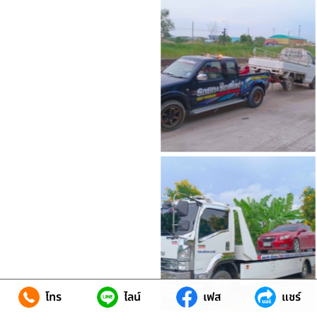
โทร
ไลน์
เฟส
แชร์