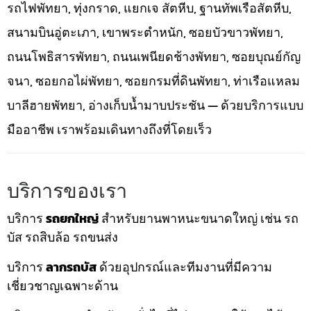
รถไฟพัทยา, ทุ่งกราด, แยกเจ สัตหีบ, ฐานทัพเรือสัตหีบ,
สนามบินอู่ตะเภา, เขาพระตำหนัก, ซอยบัวขาวพัทยา,
ถนนโพธิสารพัทยา, ถนนเพนียดช้างพัทยา, ซอยบุณย์กัญ
จนา, ซอยกอไผ่พัทยา, ซอยกรมที่ดินพัทยา, ท่าเรือแหลม
บาลีฮายพัทยา, อ่างเก็บน้ำมาบประชัน — ด้วยบริการแบบ
มืออาชีพ เราพร้อมเดินทางถึงที่โดยเร็ว
บริการของเรา
บริการ
รถยกใหญ่
สำหรับยานพาหนะขนาดใหญ่ เช่น รถ
บัส รถสิบล้อ รถขนส่ง
บริการ
ลากรถบัส
ด้วยอุปกรณ์และทีมงานที่มีความ
เชี่ยวชาญเฉพาะด้าน