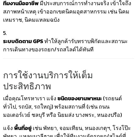
ทีมงานมืออาชีพ
มีประสบการณ์การทำงานจริง เข้าใจถึง
สภาพหน้าเหตุ เข้าออกเขตนิคมอุตสาหกรรม เช่น นิคม
เหมราช, นิคมแหลมฉบัง
ระบบติดตาม GPS
ทำให้ลูกค้ารับทราบพิกัดและสถานะ
การเดินทางของรถยก/รถสไลด์ได้ทันที
การใช้งานบริการให้เต็ม
ประสิทธิภาพ
เมื่อคุณโทรหาเรา แจ้ง
ชนิดของยานพาหนะ
(รถยนต์
ทั่วไป, รถบัส, รถใหญ่) พร้อมสถานที่ (เช่น ถนน
มอเตอร์เวย์ ชลบุรี หรือ นิยมส่ง บางพระ, หนองปรือ)
แจ้ง
พื้นที่อยู่
เช่น พัทยา, จอมเทียน, หนองเกตุฯ, โรงโป๊ะ
พัทยา, แหลมบาลีฮาย เพื่อให้ทีมงานจัดรถยก/สไลด์ที่