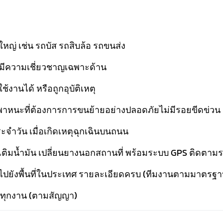
่ เช่น รถบัส รถสิบล้อ รถขนส่ง
่มีความเชี่ยวชาญเฉพาะด้าน
้งานได้ หรือถูกอุบัติเหตุ
าหนะที่ต้องการการขนย้ายอย่างปลอดภัยไม่มีรอยขีดข่วน
ะจำวัน เมื่อเกิดเหตุฉุกเฉินบนถนน
ี่ เติมน้ำมัน เปลี่ยนยางนอกสถานที่ พร้อมระบบ GPS ติดตาม
ยไปยังพื้นที่ในประเทศ รายละเอียดครบ (ทีมงานตามมาตรฐา
ยทุกงาน (ตามสัญญา)