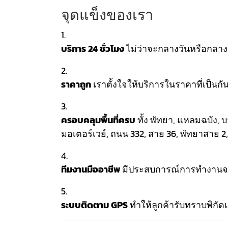
จุดแข็งของเรา
บริการ 24 ชั่วโมง
ไม่ว่าจะกลางวันหรือกลาง
ราคาถูก
เราตั้งใจให้บริการในราคาที่เป็นก
ครอบคลุมพื้นที่ครบ
ทั้ง พัทยา, แหลมฉบัง,
มอเตอร์เวย์, ถนน 332, สาย 36, พัทยาสาย 2,
ทีมงานมืออาชีพ
มีประสบการณ์การทำงานจริ
ระบบติดตาม GPS
ทำให้ลูกค้ารับทราบพิกั