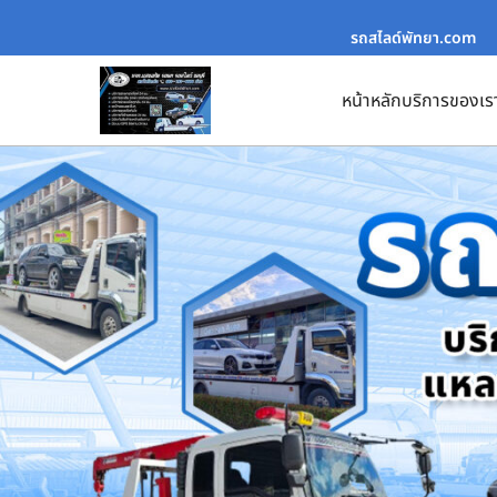
รถสไลด์พัทยา.com
หน้าหลัก
บริการของเร