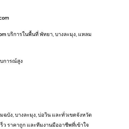
.com
m บริการในพื้นที่ พัทยา, บางละมุง, แหลม
สบการณ์สูง
ลมฉบัง, บางละมุง, บ่อวิน และทั่วเขตจังหวัด
ร็ว ราคาถูก และทีมงานมืออาชีพที่เข้าใจ