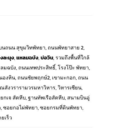
่บนถนน สุขุมวิทพัทยา, ถนนพัทยาสาย 2,
งละมุง
,
แหลมฉบัง
,
บ่อวิน
, รวมถึงพื้นที่ใกล้
หลมฉบัง, ถนนเทพประสิทธิ์, โรงโป๊ะ พัทยา,
หนองหิน, ถนนชัยพฤกษ์2, เขามะกอก, ถนน
ญาณสังวรารามวรมหาวิหาร, วิหารเซียน,
ยกเจ สัตหีบ, ฐานทัพเรือสัตหีบ, สนามบินอู่
 ซอยกอไผ่พัทยา, ซอยกรมที่ดินพัทยา,
ดยเร็ว