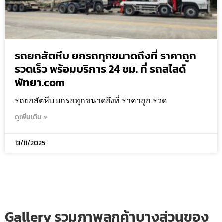
รถยกสัตหีบ ยกรถทุกขนาดถึงที่ ราคาถูก
รวดเร็ว พร้อมบริการ 24 ชม. ที่ รถสไลด์
พัทยา.com
รถยกสัตหีบ ยกรถทุกขนาดถึงที่ ราคาถูก รวด
ดูเพิ่มเติม »
13/11/2025
Gallery รวมภาพลูกค้าบางส่วนของ