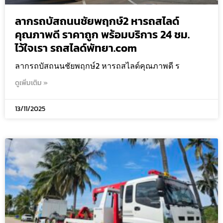
ลากรถบัสถนนชัยพฤกษ์2 หารถสไลด์
คุณภาพดี ราคาถูก พร้อมบริการ 24 ชม.
ไว้ใจเรา รถสไลด์พัทยา.com
ลากรถบัสถนนชัยพฤกษ์2 หารถสไลด์คุณภาพดี ร
ดูเพิ่มเติม »
13/11/2025