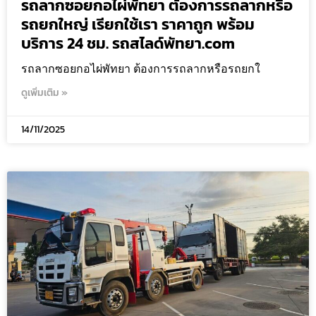
รถลากซอยกอไผ่พัทยา ต้องการรถลากหรือ
รถยกใหญ่ เรียกใช้เรา ราคาถูก พร้อม
บริการ 24 ชม. รถสไลด์พัทยา.com
รถลากซอยกอไผ่พัทยา ต้องการรถลากหรือรถยกใ
ดูเพิ่มเติม »
14/11/2025