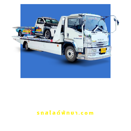
รถสไลด์พัทยา.com
ผลงานของเรา