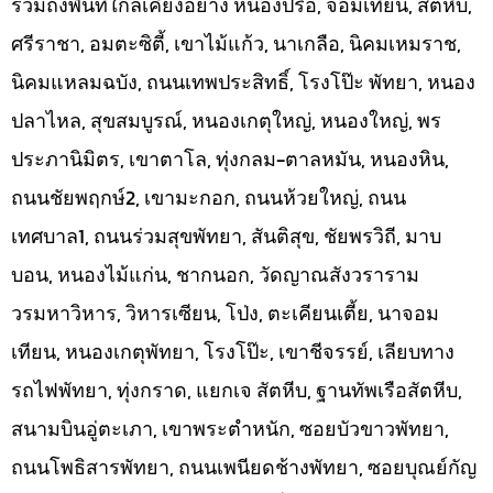
รวมถึงพื้นที่ใกล้เคียงอย่าง หนองปรือ, จอมเทียน, สัตหีบ,
ศรีราชา, อมตะซิตี้, เขาไม้แก้ว, นาเกลือ, นิคมเหมราช,
นิคมแหลมฉบัง, ถนนเทพประสิทธิ์, โรงโป๊ะ พัทยา, หนอง
ปลาไหล, สุขสมบูรณ์, หนองเกตุใหญ่, หนองใหญ่, พร
ประภานิมิตร, เขาตาโล, ทุ่งกลม-ตาลหมัน, หนองหิน,
ถนนชัยพฤกษ์2, เขามะกอก, ถนนห้วยใหญ่, ถนน
เทศบาล1, ถนนร่วมสุขพัทยา, สันติสุข, ชัยพรวิถี, มาบ
บอน, หนองไม้แก่น, ชากนอก, วัดญาณสังวราราม
วรมหาวิหาร, วิหารเซียน, โป่ง, ตะเคียนเตี้ย, นาจอม
เทียน, หนองเกตุพัทยา, โรงโป๊ะ, เขาชีจรรย์, เลียบทาง
รถไฟพัทยา, ทุ่งกราด, แยกเจ สัตหีบ, ฐานทัพเรือสัตหีบ,
สนามบินอู่ตะเภา, เขาพระตำหนัก, ซอยบัวขาวพัทยา,
ถนนโพธิสารพัทยา, ถนนเพนียดช้างพัทยา, ซอยบุณย์กัญ