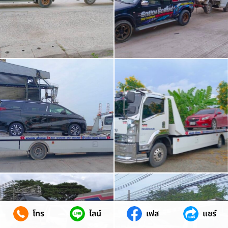
โทร
ไลน์
เฟส
แชร์