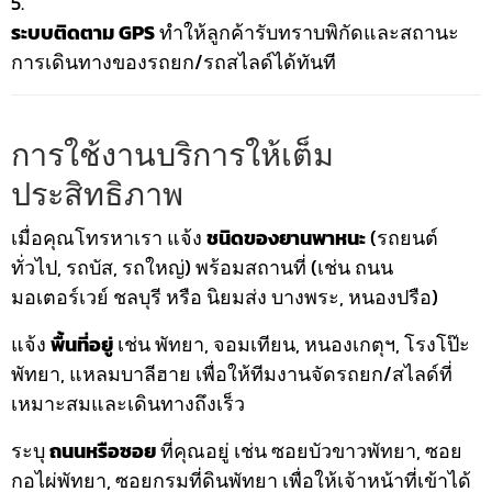
ระบบติดตาม GPS
ทำให้ลูกค้ารับทราบพิกัดและสถานะ
การเดินทางของรถยก/รถสไลด์ได้ทันที
การใช้งานบริการให้เต็ม
ประสิทธิภาพ
เมื่อคุณโทรหาเรา แจ้ง
ชนิดของยานพาหนะ
(รถยนต์
ทั่วไป, รถบัส, รถใหญ่) พร้อมสถานที่ (เช่น ถนน
มอเตอร์เวย์ ชลบุรี หรือ นิยมส่ง บางพระ, หนองปรือ)
แจ้ง
พื้นที่อยู่
เช่น พัทยา, จอมเทียน, หนองเกตุฯ, โรงโป๊ะ
พัทยา, แหลมบาลีฮาย เพื่อให้ทีมงานจัดรถยก/สไลด์ที่
เหมาะสมและเดินทางถึงเร็ว
ระบุ
ถนนหรือซอย
ที่คุณอยู่ เช่น ซอยบัวขาวพัทยา, ซอย
กอไผ่พัทยา, ซอยกรมที่ดินพัทยา เพื่อให้เจ้าหน้าที่เข้าได้