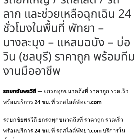
ลาก และช่วยเหลือฉุกเฉิน 24
ชั่วโมงในพื้นที่ พัทยา –
บางละมุง – แหลมฉบัง – บ่อ
วิน (ชลบุรี) ราคาถูก พร้อมทีม
งานมืออาชีพ
รถยกชัยพรวิถี
— ยกรถทุกขนาดถึงที่ ราคาถูก รวดเร็ว
พร้อมบริการ 24 ชม. ที่ รถสไลด์พัทยา.com
รถยกชัยพรวิถี ยกรถทุกขนาดถึงที่ ราคาถูก รวดเร็ว
พร้อมบริการ 24 ชม. ที่ รถสไลด์พัทยา.com บริการใน