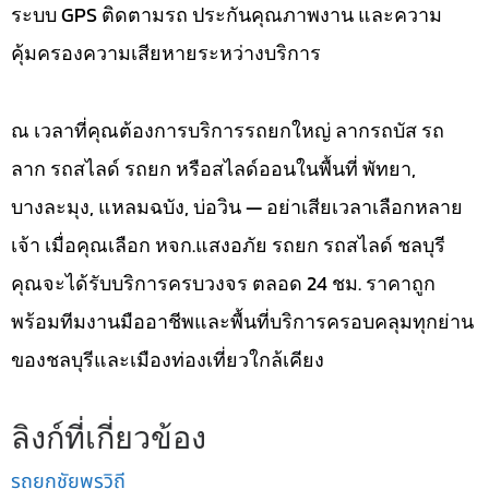
ระบบ GPS ติดตามรถ ประกันคุณภาพงาน และความ
คุ้มครองความเสียหายระหว่างบริการ
ณ เวลาที่คุณต้องการบริการรถยกใหญ่ ลากรถบัส รถ
ลาก รถสไลด์ รถยก หรือสไลด์ออนในพื้นที่ พัทยา,
บางละมุง, แหลมฉบัง, บ่อวิน — อย่าเสียเวลาเลือกหลาย
เจ้า เมื่อคุณเลือก หจก.แสงอภัย รถยก รถสไลด์ ชลบุรี
คุณจะได้รับบริการครบวงจร ตลอด 24 ชม. ราคาถูก
พร้อมทีมงานมืออาชีพและพื้นที่บริการครอบคลุมทุกย่าน
ของชลบุรีและเมืองท่องเที่ยวใกล้เคียง
ลิงก์ที่เกี่ยวข้อง
รถยกชัยพรวิถี