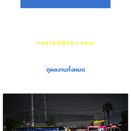
รถสไลด์พัทยา.com
ผลงานของเรา
ดูผลงานทั้งหมด