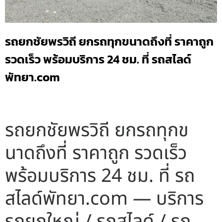
รถยกชัยพรวิถี ยกรถทุกขนาดถึงที่ ราคาถูก
รวดเร็ว พร้อมบริการ 24 ชม. ที่ รถสไลด์
พัทยา.com
รถยกชัยพรวิถี ยกรถทุกข
นาดถึงที่ ราคาถูก รวดเร็ว
พร้อมบริการ 24 ชม. ที่ รถ
สไลด์พัทยา.com — บริการ
รถยกใหญ่ / รถสไลด์ / รถ