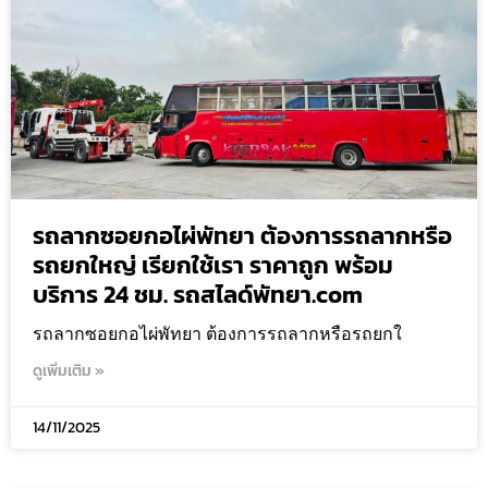
รถลากซอยกอไผ่พัทยา ต้องการรถลากหรือ
รถยกใหญ่ เรียกใช้เรา ราคาถูก พร้อม
บริการ 24 ชม. รถสไลด์พัทยา.com
รถลากซอยกอไผ่พัทยา ต้องการรถลากหรือรถยกใ
ดูเพิ่มเติม »
14/11/2025