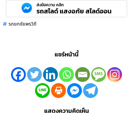
ส่งข้อความ คลิก
รถสไลด์ แสงอภัย สไลด์ออน
รถยกชัยพรวิถี
แชร์หน้านี้
แสดงความคิดเห็น