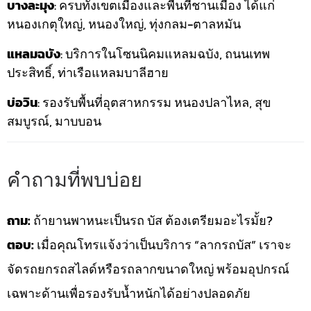
บางละมุง
: ครบทั้งเขตเมืองและพื้นที่ชานเมือง ได้แก่
หนองเกตุใหญ่, หนองใหญ่, ทุ่งกลม-ตาลหมัน
แหลมฉบัง
: บริการในโซนนิคมแหลมฉบัง, ถนนเทพ
ประสิทธิ์, ท่าเรือแหลมบาลีฮาย
บ่อวิน
: รองรับพื้นที่อุตสาหกรรม หนองปลาไหล, สุข
สมบูรณ์, มาบบอน
คำถามที่พบบ่อย
ถาม:
ถ้ายานพาหนะเป็นรถ บัส ต้องเตรียมอะไรมั้ย?
ตอบ:
เมื่อคุณโทรแจ้งว่าเป็นบริการ “ลากรถบัส” เราจะ
จัดรถยกรถสไลด์หรือรถลากขนาดใหญ่ พร้อมอุปกรณ์
เฉพาะด้านเพื่อรองรับน้ำหนักได้อย่างปลอดภัย