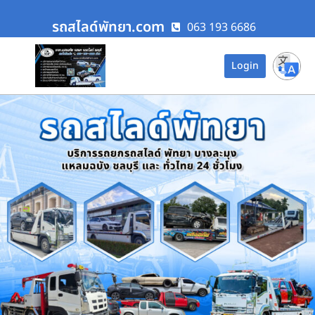
รถสไลด์พัทยา.com
063 193 6686
Login