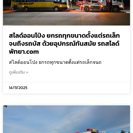
สไลด์ออนโป่ง ยกรถทุกขนาดตั้งแต่รถเล็ก
จนถึงรถบัส ด้วยอุปกรณ์ทันสมัย รถสไลด์
พัทยา.com
สไลด์ออนโป่ง ยกรถทุกขนาดตั้งแต่รถเล็กจนถ
ดูเพิ่มเติม »
14/11/2025