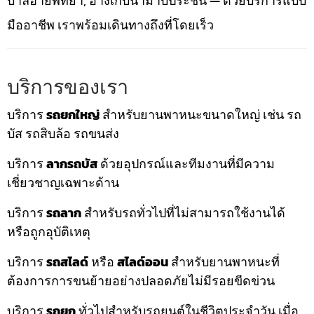
บาลีฮายพัทยา, อ่างเก็บน้ำมาบประชัน — ด้วยบริการแบบ
มืออาชีพ เราพร้อมเดินทางถึงที่โดยเร็ว
บริการของเรา
บริการ
รถยกใหญ่
สำหรับยานพาหนะขนาดใหญ่ เช่น รถ
บัส รถสิบล้อ รถขนส่ง
บริการ
ลากรถบัส
ด้วยอุปกรณ์และทีมงานที่มีความ
เชี่ยวชาญเฉพาะด้าน
บริการ
รถลาก
สำหรับรถทั่วไปที่ไม่สามารถใช้งานได้
หรือถูกอุบัติเหตุ
บริการ
รถสไลด์
หรือ
สไลด์ออน
สำหรับยานพาหนะที่
ต้องการการขนย้ายอย่างปลอดภัยไม่มีรอยขีดข่วน
บริการ
รถยก
ทั่วไปสำหรับรถยนต์ในชีวิตประจำวัน เมื่อ