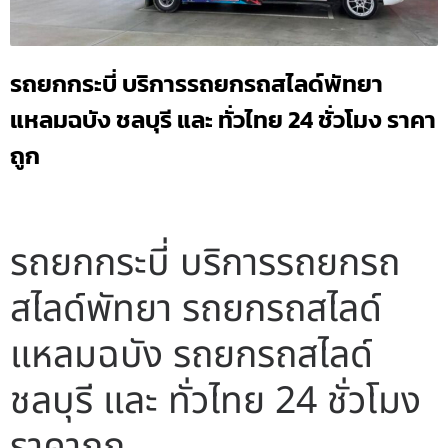
รถยกกระบี่ บริการรถยกรถสไลด์พัทยา
แหลมฉบัง ชลบุรี และ ทั่วไทย 24 ชั่วโมง ราคา
ถูก
รถยกกระบี่ บริการรถยกรถ
สไลด์พัทยา รถยกรถสไลด์
แหลมฉบัง รถยกรถสไลด์
ชลบุรี และ ทั่วไทย 24 ชั่วโมง
ราคาถูก