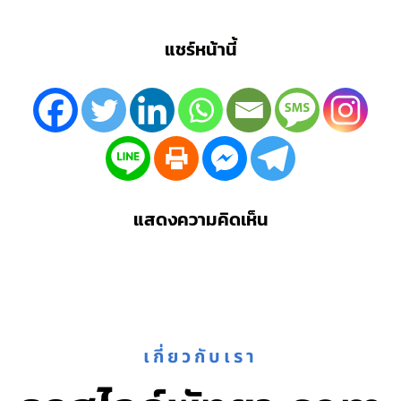
แชร์หน้านี้
แสดงความคิดเห็น
เกี่ยวกับเรา