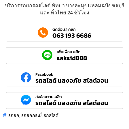
บริการรถยกรถสไลด์ พัทยา บางละมุง แหลมฉบัง ชลบุรี
และ ทั่วไทย 24 ชั่วโมง
ติดต่อเรา คลิก
063 193 6686
เพิ่มเพื่อน คลิก
saksid888
Facebook
รถสไลด์ แสงอภัย สไลด์ออน
ส่งข้อความ คลิก
รถสไลด์ แสงอภัย สไลด์ออน
,
,
รถยก
รถยกกระบี่
รถสไลด์