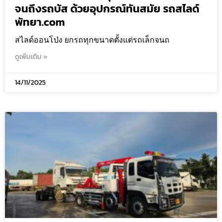
จนถึงรถบัส ด้วยอุปกรณ์ทันสมัย รถสไลด์
พัทยา.com
สไลด์ออนโป่ง ยกรถทุกขนาดตั้งแต่รถเล็กจนถ
ดูเพิ่มเติม »
14/11/2025