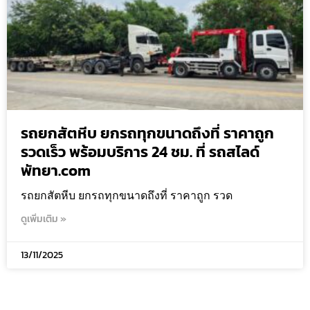
รถยกสัตหีบ ยกรถทุกขนาดถึงที่ ราคาถูก
รวดเร็ว พร้อมบริการ 24 ชม. ที่ รถสไลด์
พัทยา.com
รถยกสัตหีบ ยกรถทุกขนาดถึงที่ ราคาถูก รวด
ดูเพิ่มเติม »
13/11/2025