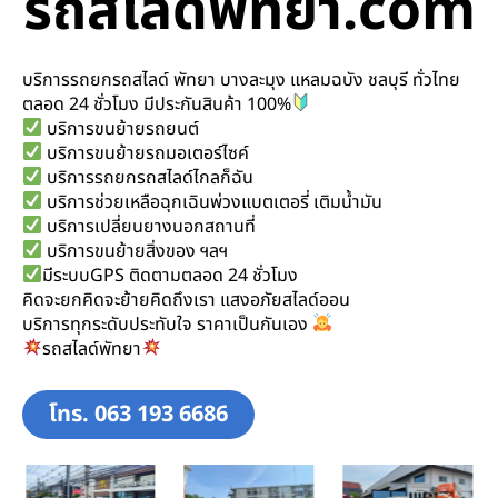
รถสไลด์พัทยา.com
บริการรถยกรถสไลด์ พัทยา บางละมุง แหลมฉบัง ชลบุรี ทั่วไทย
ตลอด 24 ชั่วโมง มีประกันสินค้า 100%
บริการขนย้ายรถยนต์
บริการขนย้ายรถมอเตอร์ไซค์
บริการรถยกรถสไลด์ไกลก็ฉัน
บริการช่วยเหลือฉุกเฉินพ่วงแบตเตอรี่ เติมน้ำมัน
บริการเปลี่ยนยางนอกสถานที่
บริการขนย้ายสิ่งของ ฯลฯ
มีระบบGPS ติดตามตลอด 24 ชั่วโมง
คิดจะยกคิดจะย้ายคิดถึงเรา แสงอภัยสไลด์ออน
บริการทุกระดับประทับใจ ราคาเป็นกันเอง
รถสไลด์พัทยา
โทร. 063 193 6686