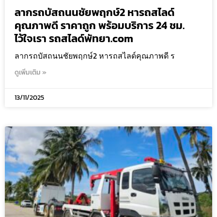
ลากรถบัสถนนชัยพฤกษ์2 หารถสไลด์
คุณภาพดี ราคาถูก พร้อมบริการ 24 ชม.
ไว้ใจเรา รถสไลด์พัทยา.com
ลากรถบัสถนนชัยพฤกษ์2 หารถสไลด์คุณภาพดี ร
ดูเพิ่มเติม »
13/11/2025