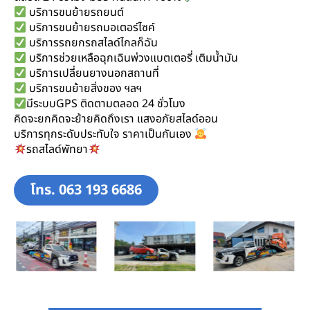
บริการขนย้ายรถยนต์
บริการขนย้ายรถมอเตอร์ไซค์
บริการรถยกรถสไลด์ไกลก็ฉัน
บริการช่วยเหลือฉุกเฉินพ่วงแบตเตอรี่ เติมน้ำมัน
บริการเปลี่ยนยางนอกสถานที่
บริการขนย้ายสิ่งของ ฯลฯ
มีระบบGPS ติดตามตลอด 24 ชั่วโมง
คิดจะยกคิดจะย้ายคิดถึงเรา แสงอภัยสไลด์ออน
บริการทุกระดับประทับใจ ราคาเป็นกันเอง
รถสไลด์พัทยา
โทร. 063 193 6686