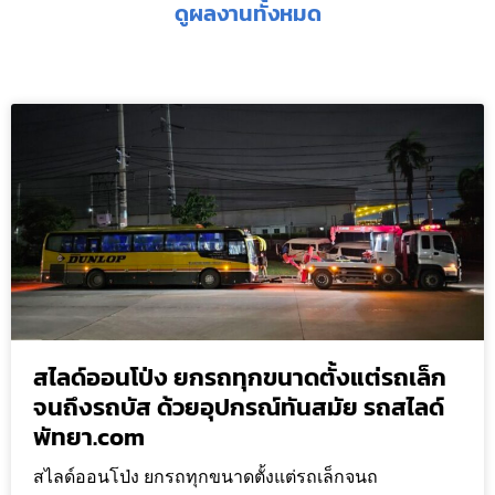
ดูผลงานทั้งหมด
สไลด์ออนโป่ง ยกรถทุกขนาดตั้งแต่รถเล็ก
จนถึงรถบัส ด้วยอุปกรณ์ทันสมัย รถสไลด์
พัทยา.com
สไลด์ออนโป่ง ยกรถทุกขนาดตั้งแต่รถเล็กจนถ