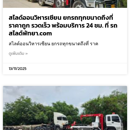
สไลด์ออนวิหารเซียน ยกรถทุกขนาดถึงที่
ราคาถูก รวดเร็ว พร้อมบริการ 24 ชม. ที่ รถ
สไลด์พัทยา.com
สไลด์ออนวิหารเซียน ยกรถทุกขนาดถึงที่ ราค
ดูเพิ่มเติม »
13/11/2025