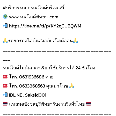
#บริการรถยกรถสไลด์บริเวณนี้
www.รถสไลด์พัทยา .com
https://line.me/ti/p/KY2qGUBQWM
รถยกรถสไลด์แสงอภัยสไลด์ออน
__________________________________________
___
รถสไลด์ไม่ติดเวลาเรียกใช้บริการได้ 24 ชั่วโมง
โทร. 0631936686 ต่าย
โทร. 0633868563 คุณมาโนช
IDLINE : Saksid001
แหลมฉบังชลบุรีพัทยารับงานวิ่งทั่วไทย
__________________________________________