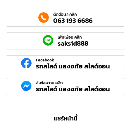
ติดต่อเรา คลิก
063 193 6686
เพิ่มเพื่อน คลิก
saksid888
Facebook
รถสไลด์ แสงอภัย สไลด์ออน
ส่งข้อความ คลิก
รถสไลด์ แสงอภัย สไลด์ออน
แชร์หน้านี้