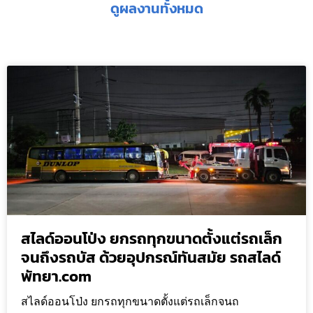
ดูผลงานทั้งหมด
สไลด์ออนโป่ง ยกรถทุกขนาดตั้งแต่รถเล็ก
จนถึงรถบัส ด้วยอุปกรณ์ทันสมัย รถสไลด์
พัทยา.com
สไลด์ออนโป่ง ยกรถทุกขนาดตั้งแต่รถเล็กจนถ