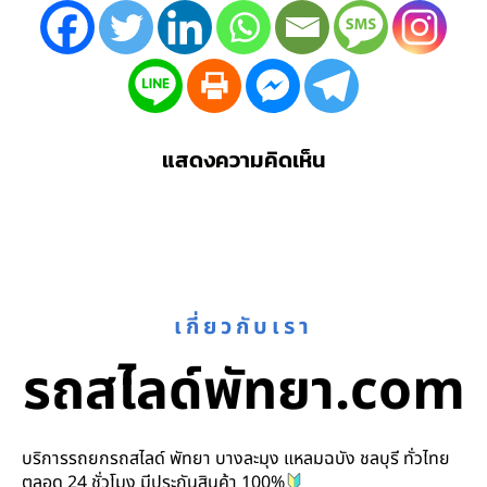
แสดงความคิดเห็น
เกี่ยวกับเรา
รถสไลด์พัทยา.com
บริการรถยกรถสไลด์ พัทยา บางละมุง แหลมฉบัง ชลบุรี ทั่วไทย
ตลอด 24 ชั่วโมง มีประกันสินค้า 100%