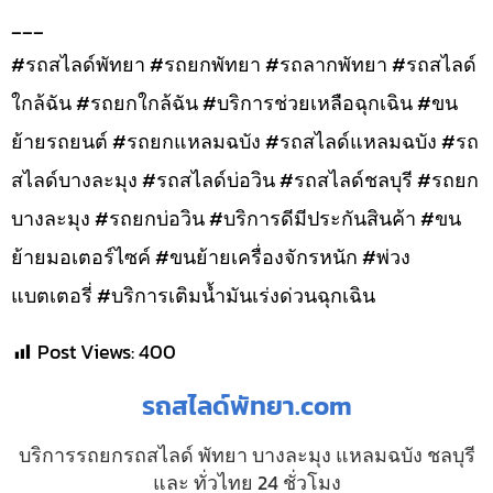
___
#รถสไลด์พัทยา #รถยกพัทยา #รถลากพัทยา #รถสไลด์
ใกล้ฉัน #รถยกใกล้ฉัน #บริการช่วยเหลือฉุกเฉิน #ขน
ย้ายรถยนต์ #รถยกแหลมฉบัง #รถสไลด์แหลมฉบัง #รถ
สไลด์บางละมุง #รถสไลด์บ่อวิน #รถสไลด์ชลบุรี #รถยก
บางละมุง #รถยกบ่อวิน #บริการดีมีประกันสินค้า #ขน
ย้ายมอเตอร์ไซค์ #ขนย้ายเครื่องจักรหนัก #พ่วง
แบตเตอรี่ #บริการเติมน้ำมันเร่งด่วนฉุกเฉิน
Post Views:
400
รถสไลด์พัทยา.com
บริการรถยกรถสไลด์ พัทยา บางละมุง แหลมฉบัง ชลบุรี
และ ทั่วไทย 24 ชั่วโมง