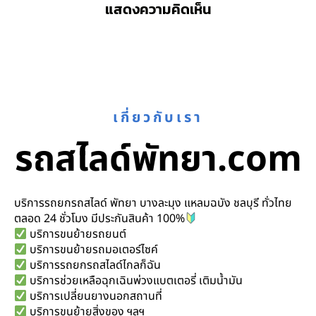
แสดงความคิดเห็น
เกี่ยวกับเรา
รถสไลด์พัทยา.com
บริการรถยกรถสไลด์ พัทยา บางละมุง แหลมฉบัง ชลบุรี ทั่วไทย
ตลอด 24 ชั่วโมง มีประกันสินค้า 100%
บริการขนย้ายรถยนต์
บริการขนย้ายรถมอเตอร์ไซค์
บริการรถยกรถสไลด์ไกลก็ฉัน
บริการช่วยเหลือฉุกเฉินพ่วงแบตเตอรี่ เติมน้ำมัน
บริการเปลี่ยนยางนอกสถานที่
บริการขนย้ายสิ่งของ ฯลฯ