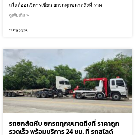
สไลด์ออนวิหารเซียน ยกรถทุกขนาดถึงที่ ราค
ดูเพิ่มเติม »
13/11/2025
รถยกสัตหีบ ยกรถทุกขนาดถึงที่ ราคาถูก
รวดเร็ว พร้อมบริการ 24 ชม. ที่ รถสไลด์