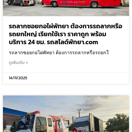
รถลากซอยกอไผ่พัทยา ต้องการรถลากหรือ
รถยกใหญ่ เรียกใช้เรา ราคาถูก พร้อม
บริการ 24 ชม. รถสไลด์พัทยา.com
รถลากซอยกอไผ่พัทยา ต้องการรถลากหรือรถยกใ
ดูเพิ่มเติม »
14/11/2025