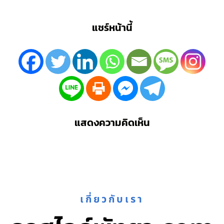
แชร์หน้านี้
แสดงความคิดเห็น
เกี่ยวกับเรา