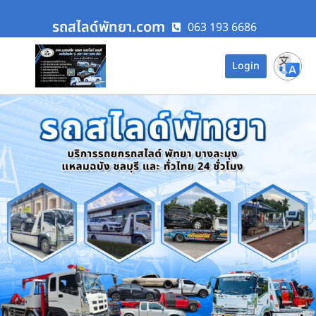
รถสไลด์พัทยา.com
063 193 6686
Login