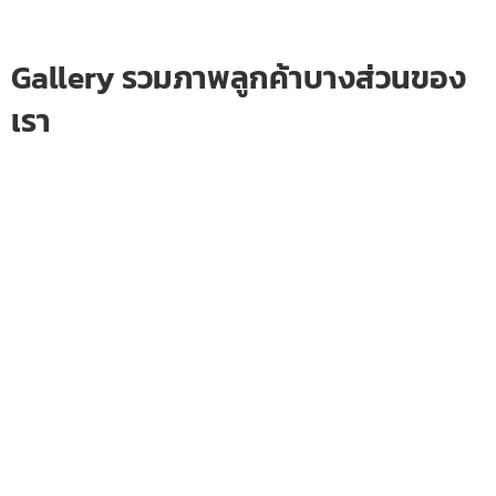
Gallery รวมภาพลูกค้าบางส่วนของ
เรา