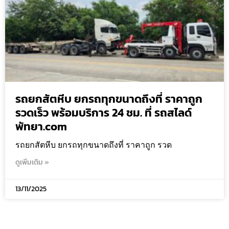
รถยกสัตหีบ ยกรถทุกขนาดถึงที่ ราคาถูก
รวดเร็ว พร้อมบริการ 24 ชม. ที่ รถสไลด์
พัทยา.com
รถยกสัตหีบ ยกรถทุกขนาดถึงที่ ราคาถูก รวด
ดูเพิ่มเติม »
13/11/2025