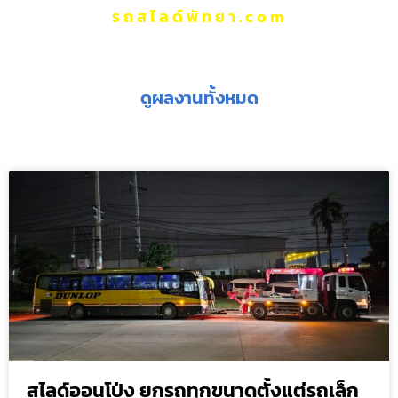
รถสไลด์พัทยา.com
ผลงานของเรา
ดูผลงานทั้งหมด
สไลด์ออนโป่ง ยกรถทุกขนาดตั้งแต่รถเล็ก