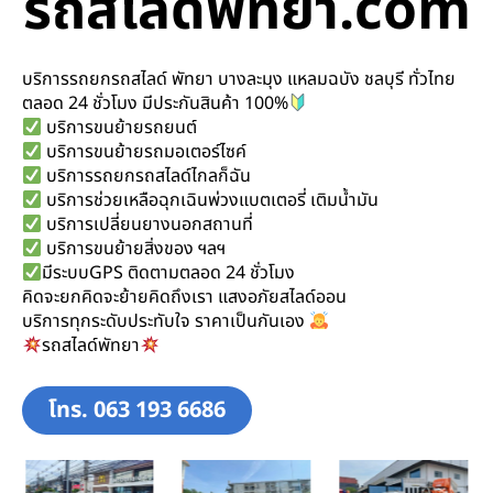
รถสไลด์พัทยา.com
บริการรถยกรถสไลด์ พัทยา บางละมุง แหลมฉบัง ชลบุรี ทั่วไทย
ตลอด 24 ชั่วโมง มีประกันสินค้า 100%
บริการขนย้ายรถยนต์
บริการขนย้ายรถมอเตอร์ไซค์
บริการรถยกรถสไลด์ไกลก็ฉัน
บริการช่วยเหลือฉุกเฉินพ่วงแบตเตอรี่ เติมน้ำมัน
บริการเปลี่ยนยางนอกสถานที่
บริการขนย้ายสิ่งของ ฯลฯ
มีระบบGPS ติดตามตลอด 24 ชั่วโมง
คิดจะยกคิดจะย้ายคิดถึงเรา แสงอภัยสไลด์ออน
บริการทุกระดับประทับใจ ราคาเป็นกันเอง
รถสไลด์พัทยา
โทร. 063 193 6686