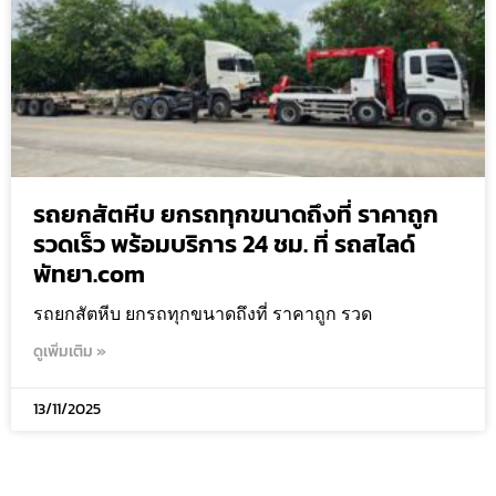
รถยกสัตหีบ ยกรถทุกขนาดถึงที่ ราคาถูก
รวดเร็ว พร้อมบริการ 24 ชม. ที่ รถสไลด์
พัทยา.com
รถยกสัตหีบ ยกรถทุกขนาดถึงที่ ราคาถูก รวด
ดูเพิ่มเติม »
13/11/2025