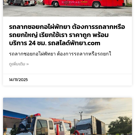
รถลากซอยกอไผ่พัทยา ต้องการรถลากหรือ
รถยกใหญ่ เรียกใช้เรา ราคาถูก พร้อม
บริการ 24 ชม. รถสไลด์พัทยา.com
รถลากซอยกอไผ่พัทยา ต้องการรถลากหรือรถยกใ
ดูเพิ่มเติม »
14/11/2025