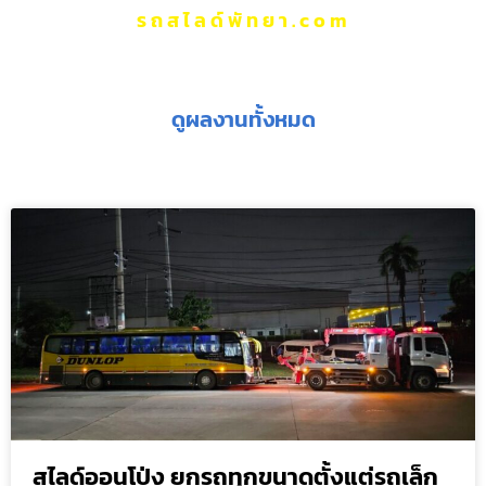
รถสไลด์พัทยา.com
ผลงานของเรา
ดูผลงานทั้งหมด
สไลด์ออนโป่ง ยกรถทุกขนาดตั้งแต่รถเล็ก