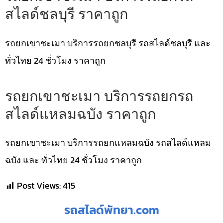
สไลด์ชลบุรี ราคาถูก
รถยกเขาชะเมา บริการรถยกชลบุรี รถสไลด์ชลบุรี และ
ทั่วไทย 24 ชั่วโมง ราคาถูก
รถยกเขาชะเมา บริการรถยกรถ
สไลด์แหลมฉบัง ราคาถูก
รถยกเขาชะเมา บริการรถยกแหลมฉบัง รถสไลด์แหลม
ฉบัง และ ทั่วไทย 24 ชั่วโมง ราคาถูก
Post Views:
415
รถสไลด์พัทยา.com